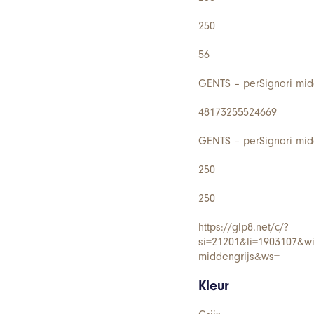
250
56
GENTS – perSignori mid
48173255524669
GENTS – perSignori mid
250
250
https://glp8.net/c/?
si=21201&li=1903107&w
middengrijs&ws=
Kleur