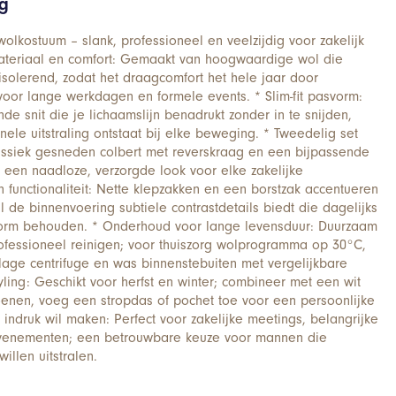
ng
olkostuum – slank, professioneel en veelzijdig voor zakelijk
ateriaal en comfort: Gemaakt van hoogwaardige wol die
isolerend, zodat het draagcomfort het hele jaar door
 voor lange werkdagen en formele events. * Slim-fit pasvorm:
e snit die je lichaamslijn benadrukt zonder in te snijden,
ele uitstraling ontstaat bij elke beweging. * Tweedelig set
 klassiek gesneden colbert met reverskraag en een bijpassende
een naadloze, verzorgde look voor elke zakelijke
n functionaliteit: Nette klepzakken en een borstzak accentueren
ijl de binnenvoering subtiele contrastdetails biedt die dagelijks
orm behouden. * Onderhoud voor lange levensduur: Duurzaam
rofessioneel reinigen; voor thuiszorg wolprogramma op 30°C,
age centrifuge en was binnenstebuiten met vergelijkbare
yling: Geschikt voor herfst en winter; combineer met een wit
enen, voeg een stropdas of pochet toe voor een persoonlijke
 indruk wil maken: Perfect voor zakelijke meetings, belangrijke
evenementen; een betrouwbare keuze voor mannen die
willen uitstralen.