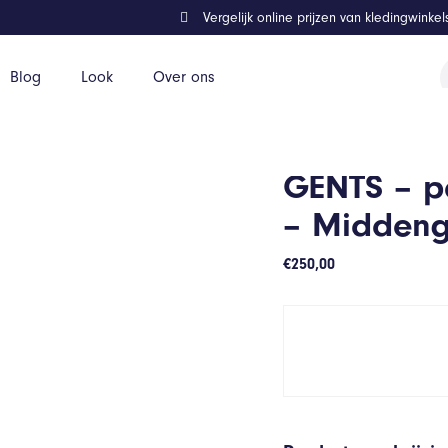
Vergelijk online prijzen van kledingwinke
P
Blog
Look
Over ons
z
grijs – Maat 56/56
GENTS – pe
– Middeng
€
250,00