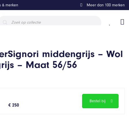
ls & merken
Meer dan 100 merken
roducten
oeken
rSignori middengrijs – Wol
rijs – Maat 56/56
Bestel bij
€ 250