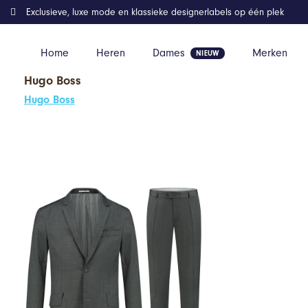
Exclusieve, luxe mode en klassieke designerlabels op één plek
Home
Heren
Dames
Merken
Hugo Boss
Home
Kleding
GENTS – perSignori middengrijs – Wol – Midden
Hugo Boss