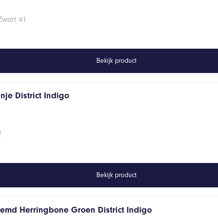
Zwart 41
Bekijk product
je District Indigo
2
Bekijk product
hemd Herringbone Groen District Indigo