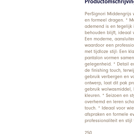
Productomschrijvi
PerSignori Middengrijs w
en formeel dragen. * M
ademend is en tegelijk 
behouden blijft, ideaal
Een moderne, aansluitend
waardoor een profession
met tijdloze stijl: Een
pantalon vormen samen 
gelegenheid. * Detail e
de finishing touch, terw
gebruik verbergen en v
ontwerp, laat dit pak p
gebruik wolwasmiddel, l
kleuren. * Seizoen en st
overhemd en leren scho
touch. * Ideaal voor wie
afspraken en formele 
professionaliteit en stijl 
250