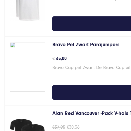
€29,95.
€23,96.
Bravo Pet Zwart Parajumpers
€
65,00
Bravo Cap pet Zwart. De Bravo Cap uit
Alan Red Vancouver -Pack V-hals 
Oorspronkelijke
Huidige
€
37,95
€
30,36