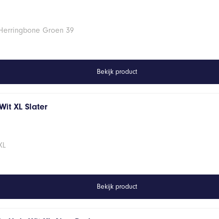
 Herringbone Groen 39
Bekijk product
it XL Slater
XL
Bekijk product