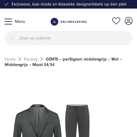
Exclusieve, luxe mode en klassieke designerlabels op één plek
Menu
Producten
zoeken
Home
Kleding
GENTS – perSignori middengrijs – Wol –
Middengrijs – Maat 54/54