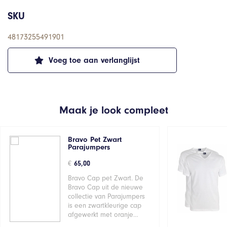
SKU
48173255491901
Voeg toe aan verlanglijst
Maak je look compleet
Bravo Pet Zwart
Parajumpers
€
65,00
Bravo Cap pet Zwart. De
Bravo Cap uit de nieuwe
collectie van Parajumpers
is een zwartkleurige cap
afgewerkt met oranje…