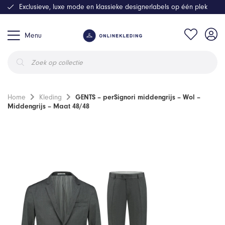
Exclusieve, luxe mode en klassieke designerlabels op één plek
Menu
Producten
zoeken
Home
Kleding
GENTS – perSignori middengrijs – Wol –
Middengrijs – Maat 48/48