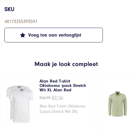
SKU
48173255393597
Voeg toe aan verlanglijst
Maak je look compleet
Alan Red T-shirt
Oklahoma -pack Stretch
Wit XL Alan Red
Oorspronkelijke
Huidige
€
46,95
€
37,56
prijs
prijs
was:
is:
Alan Red T-shirt Oklahoma
€46,95.
€37,56.
2-pack Stretch Wit 2XL