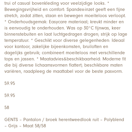
trui of casual bovenkleding voor veelzijdige looks. *
Bewegingsvrijheid en comfort: Spandex-inzet geeft een fijne
stretch, zodat zitten, staan en bewegen moeiteloos verloopt.
* Onderhoudsgemak: Easycare materiaal; kreukt minder en
is eenvoudig te onderhouden. Was op 30°C fijnwas, keer
binnenstebuiten en laat luchtgedragen drogen; strijk op lage
temperatuur. * Geschikt voor diverse gelegenheden: Ideaal
voor kantoor, zakelijke bijeenkomsten, bruiloften en
dagelijks gebruik; combineert moeiteloos met verschillende
tops en jassen. * Maatadvies&beschikbaarheid: Moderne fit
die bij diverse lichaamsvormen flattert; beschikbare maten
variëren, raadpleeg de maattabel voor de beste pasvorm.
59.95
59.95
58
GENTS – Pantalon / broek herentweedlook ruit – Polyblend
– Grijs – Maat 58/58