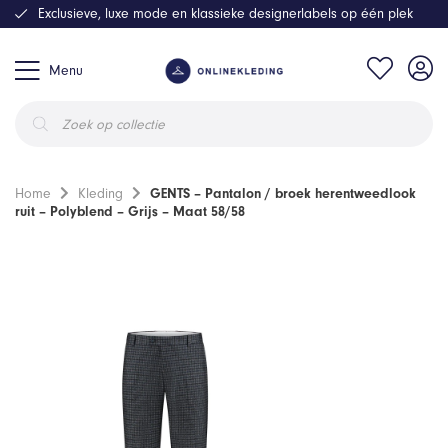
Exclusieve, luxe mode en klassieke designerlabels op één plek
Menu
Producten
zoeken
Home
Kleding
GENTS – Pantalon / broek herentweedlook
ruit – Polyblend – Grijs – Maat 58/58