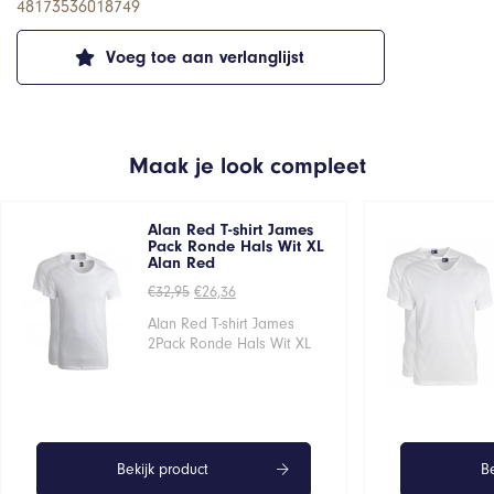
48173536018749
Voeg toe aan verlanglijst
Maak je look compleet
Alan Red T-shirt James
Pack Ronde Hals Wit XL
Alan Red
Oorspronkelijke
Huidige
€
32,95
€
26,36
prijs
prijs
was:
is:
Alan Red T-shirt James
€32,95.
€26,36.
2Pack Ronde Hals Wit XL
Bekijk product
Be