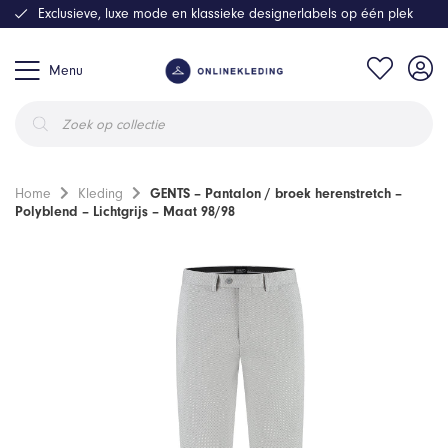
Exclusieve, luxe mode en klassieke designerlabels op één plek
Menu
Producten
zoeken
Home
Kleding
GENTS – Pantalon / broek herenstretch –
Polyblend – Lichtgrijs – Maat 98/98