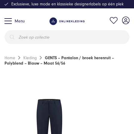
Exclusieve, luxe mode en klassieke designerlabels op één plek
Menu
Producten
zoeken
Home
Kleding
GENTS – Pantalon / broek herenruit –
Polyblend – Blauw – Maat 56/56