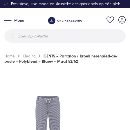
Exclusieve, luxe mode en klassieke designerlabels op één plek
Menu
Producten
zoeken
Home
Kleding
GENTS – Pantalon / broek herenpied-de-
poule – Polyblend – Blauw – Maat 52/52