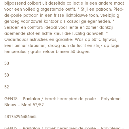
bijpassend colbert uit dezelfde collectie in een andere maat
voor een volledig afgestemde outfit. * Stijl en patroon: Pied-
de-poule patroon in een frisse lichtblauwe toon, veelzijdig
genoeg voor zowel kantoor als casual gelegenheden. *
Seizoen en comfort: Ideaal voor lente en zomer dankzij
ademende stof en lichte kleur die luchtig aanvoelt. *
Onderhoudsinstructies en garantie: Was op 30°C fijnwas,
keer binnenstebuiten, droog aan de lucht en strijk op lage
temperatuur; gratis retour binnen 30 dagen.
50
50
52
GENTS – Pantalon / broek herenpied-de-poule – Polyblend –
Blauw – Maat 52/52
48173296386365
GENTS – Pantalon / broek herenpied-de-poule – Polyblend –