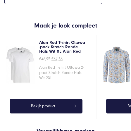
Maak je look compleet
Alan Red T-shirt Ottowa
-pack Stretch Ronde
Hals Wit XL Alan Red
Oorspronkelijke
Huidige
€
46,95
€
37,56
prijs
prijs
was:
is:
Alan Red T-shirt Ottowa 2-
€46,95.
€37,56.
pack Stretch Ronde Hals
Wit 2XL
Bekijk product
Be
Vergelijkbare merken