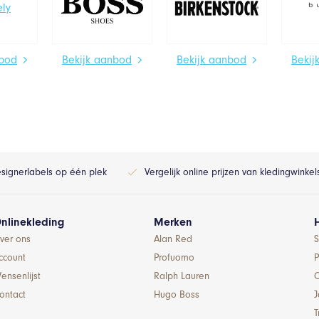
nbod
Bekijk aanbod
Bekijk aanbod
Bekij
esignerlabels op één plek
Vergelijk online prijzen van kledingwinke
nlinekleding
Merken
ver ons
Alan Red
S
ccount
Profuomo
P
ensenlijst
Ralph Lauren
ontact
Hugo Boss
T