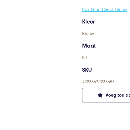
Pak Glen Check blauw
Kleur
Blauw
Maat
50
SKU
49233620238653
Voeg toe aa