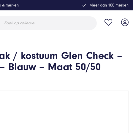
ls & merken
Meer dan 100 merken
ucten
en
ak / kostuum Glen Check –
 – Blauw – Maat 50/50