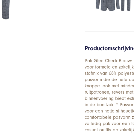
Productomschrijvi
Pak Glen Check Blauw: 
voor formele en zakeli
stofmix van 68% polyes
pasvorm die de hele dag
knappe look met minder 
ruitpatronen, revers me
binnenvoering biedt ext
in de borstzak. * Pasvo
voor een nette silhouet
comfortabele pasvorm zon
volledig pak voor een f
casual outfits op zakel