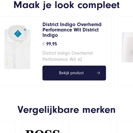
Maak je look compleet
District Indigo Overhemd
Performance Wit District
Indigo
€
99,95
District Indigo Overhemd
Performance Wit 42
Bekijk product
Vergelijkbare merken