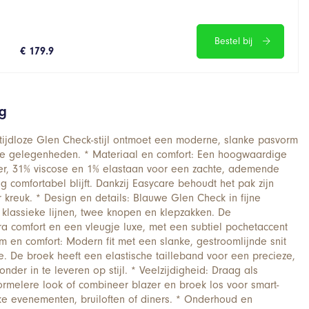
Bestel bij
€ 179.9
ng
tijdloze Glen Check-stijl ontmoet een moderne, slanke pasvorm
jke gelegenheden. * Materiaal en comfort: Een hoogwaardige
ter, 31% viscose en 1% elastaan voor een zachte, ademende
 comfortabel blijft. Dankzij Easycare behoudt het pak zijn
kreuk. * Design en details: Blauwe Glen Check in fijne
t klassieke lijnen, twee knopen en klepzakken. De
ra comfort en een vleugje luxe, met een subtiel pochetaccent
rm en comfort: Modern fit met een slanke, gestroomlijnde snit
te. De broek heeft een elastische tailleband voor een precieze,
der in te leveren op stijl. * Veelzijdigheid: Draag als
ormelere look of combineer blazer en broek los voor smart-
ijke evenementen, bruiloften of diners. * Onderhoud en