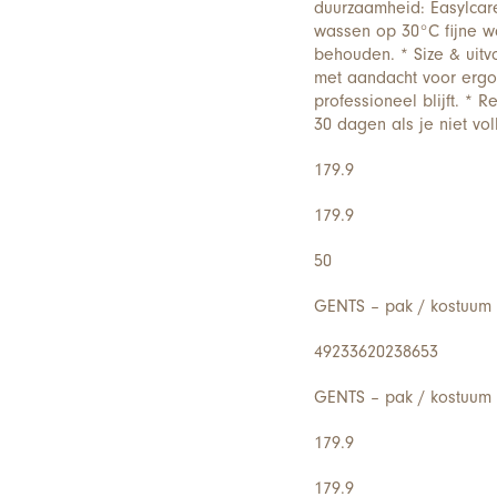
duurzaamheid: Easylcare
wassen op 30°C fijne wa
behouden. * Size & uit
met aandacht voor ergon
professioneel blijft. * R
30 dagen als je niet vo
179.9
179.9
50
GENTS – pak / kostuum 
49233620238653
GENTS – pak / kostuum 
179.9
179.9