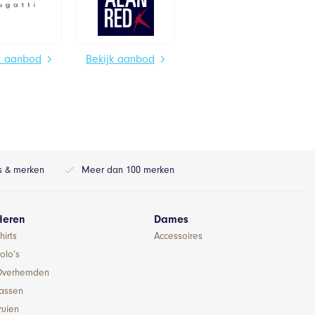
k aanbod
Bekijk aanbod
ls & merken
Meer dan 100 merken
Heren
Dames
hirts
Accessoires
olo’s
Overhemden
Jassen
ruien