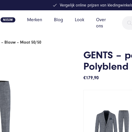
Vergelijk online prijzen van kledingwinke
Prod
Merken
Blog
Look
Over
zoek
ons
 – Blauw – Maat 50/50
GENTS – p
Polyblend
€
179,90