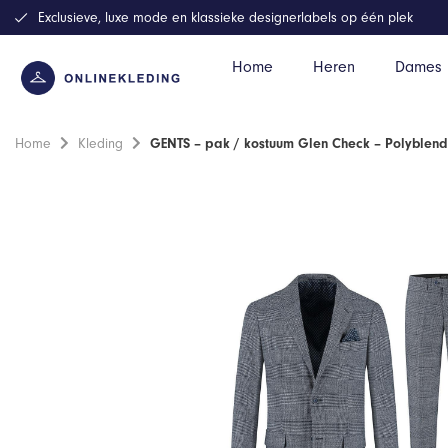
Exclusieve, luxe mode en klassieke designerlabels op één plek
Home
Heren
Dames
Home
Kleding
GENTS – pak / kostuum Glen Check – Polyblend