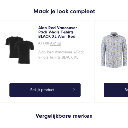
Maak je look compleet
Alan Red Vancouver -
Pack V-hals T-shirts
BLACK XL Alan Red
Oorspronkelijke
Huidige
€
37,95
€
30,36
prijs
prijs
was:
is:
Alan Red Vancouver 2-Pack
€37,95.
€30,36.
V-hals T-shirts BLACK XL
Bekijk product
Be
Vergelijkbare merken