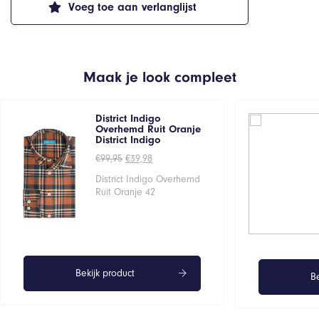
Voeg toe aan verlanglijst
Maak je look compleet
District Indigo
Overhemd Ruit Oranje
District Indigo
Oorspronkelijke
Huidige
€
99,95
€
39,98
prijs
prijs
was:
is:
District Indigo Overhemd
€99,95.
€39,98.
Ruit Oranje 42
Bekijk product
Be