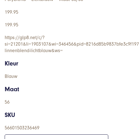
199.95
199.95
https://glp8.net/c/?
si=21201&li=1903107&wi=346456&pid=8216d85b9837bfe3c9f197
linnenblend-lichtblauw&ws=
Kleur
Blauw
Maat
56
SKU
56601503236469