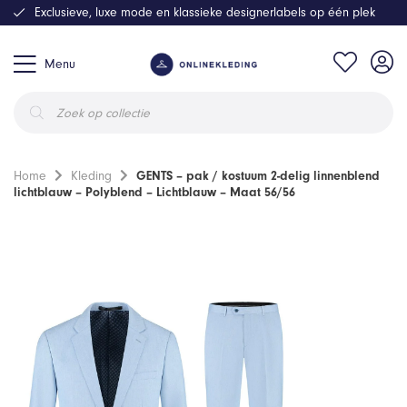
Exclusieve, luxe mode en klassieke designerlabels op één plek
Menu
Producten
zoeken
Home
Kleding
GENTS – pak / kostuum 2-delig linnenblend
lichtblauw – Polyblend – Lichtblauw – Maat 56/56