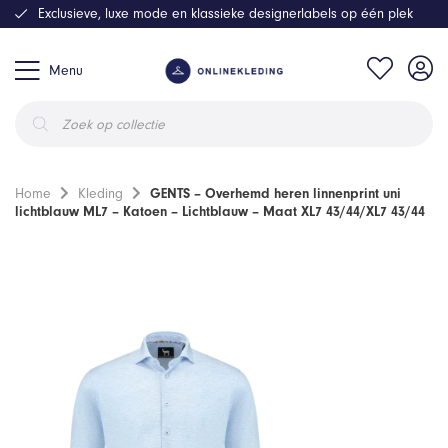
Exclusieve, luxe mode en klassieke designerlabels op één plek
Menu
Producten
zoeken
Home
Kleding
GENTS – Overhemd heren linnenprint uni
lichtblauw ML7 – Katoen – Lichtblauw – Maat XL7 43/44/XL7 43/44