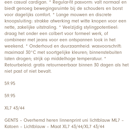
een casual cardigan. * Regular-fit pasvorm: valt normaal en
biedt genoeg bewegingsruimte bij de schouders en borst
voor dagelijks comfort. * Lange mouwen en discrete
knoopsluiting: strakke afwerking met witte knopen voor een
nette, zakelijke uitstraling. * Veelzijdig stylingpotentieel:
draag het onder een colbert voor formeel werk, of
combineer met jeans voor een ontspannen look in het
weekend. * Onderhoud en duurzaamheid: wasvoorschrift:
maximaal 30°C met soortgelijke kleuren; binnenstebuiten
laten drogen; strijk op middelhoge temperatuur. *
Retourbeleid: gratis retourneerbaar binnen 30 dagen als het
niet past of niet bevalt.
59.95
59.95
XL7 43/44
GENTS – Overhemd heren linnenprint uni lichtblauw ML7 –
Katoen – Lichtblauw – Maat XL7 43/44/XL7 43/44