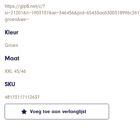
https://glp8.net/c/?
si=21201&li=1903107&wi=346456&pid=65433aa5300318996c26178
groen&ws=
Kleur
Groen
Maat
XXL 45/46
SKU
48173117112637
Voeg toe aan verlanglijst