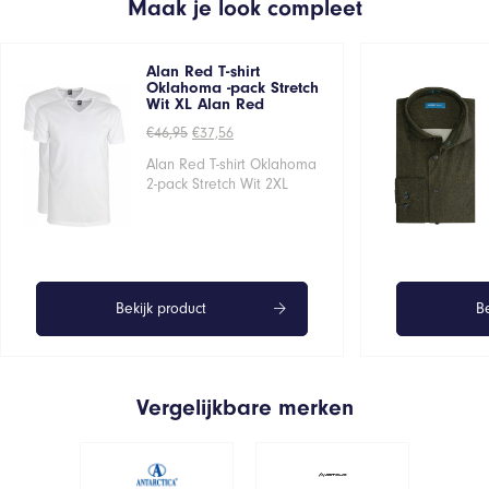
Maak je look compleet
Alan Red T-shirt
Oklahoma -pack Stretch
Wit XL Alan Red
Oorspronkelijke
Huidige
€
46,95
€
37,56
prijs
prijs
was:
is:
Alan Red T-shirt Oklahoma
€46,95.
€37,56.
2-pack Stretch Wit 2XL
Bekijk product
Be
Vergelijkbare merken