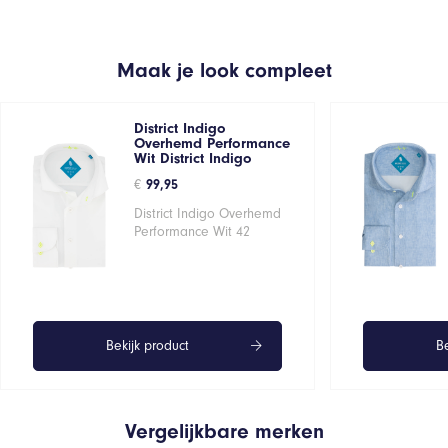
Maak je look compleet
District Indigo
Overhemd Performance
Wit District Indigo
€
99,95
District Indigo Overhemd
Performance Wit 42
Bekijk product
Be
Vergelijkbare merken