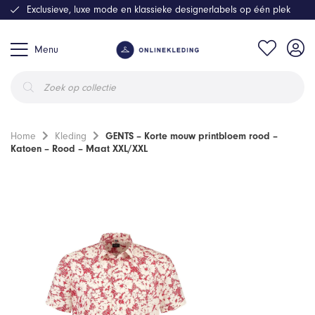
Exclusieve, luxe mode en klassieke designerlabels op één plek
Menu
Producten
zoeken
Home
Kleding
GENTS – Korte mouw printbloem rood –
Katoen – Rood – Maat XXL/XXL