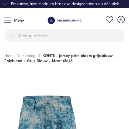
Exclusieve, luxe mode en klassieke designerlabels op één plek
Menu
Producten
zoeken
Home
Kleding
GENTS – jersey print bloem grijs-blauw –
Polyblend – Grijs Blauw – Maat 48/48