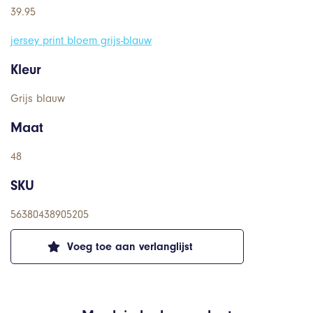
39.95
jersey print bloem grijs-blauw
Kleur
Grijs blauw
Maat
48
SKU
56380438905205
Voeg toe aan verlanglijst