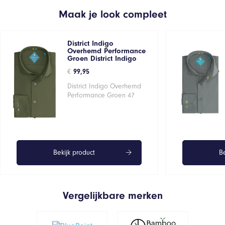
Maak je look compleet
District Indigo
Overhemd Performance
Groen District Indigo
€
99,95
District Indigo Overhemd
Performance Groen 47
Bekijk product
Be
Vergelijkbare merken