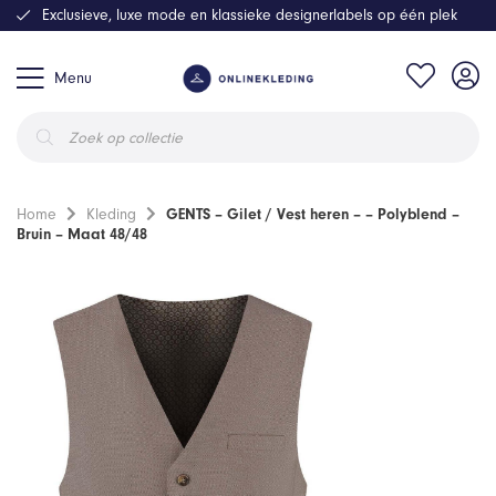
Exclusieve, luxe mode en klassieke designerlabels op één plek
Menu
Producten
zoeken
Home
Kleding
GENTS – Gilet / Vest heren – – Polyblend –
Bruin – Maat 48/48