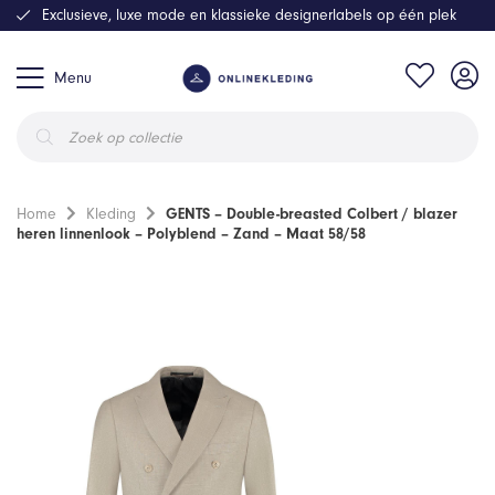
Exclusieve, luxe mode en klassieke designerlabels op één plek
Menu
Producten
zoeken
Home
Kleding
GENTS – Double-breasted Colbert / blazer
heren linnenlook – Polyblend – Zand – Maat 58/58