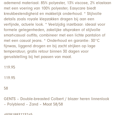
ademend materiaal: 85% polyester, 13% viscose, 2% elastaan
met een voering van 100% polyester; Easycare biedt
kreukbestendigheid en makkelijk onderhoud. * Stijlvolle
details zoals royale klepzakken dragen bij aan een
verfijnde, actuele look. * Veelzijdig inzetbaar: ideaal voor
formele gelegenheden, zakelijke afspraken of stijlvolle
smart-casual outfits; combineer met een lichte pantalon of
met een casual jeans. * Onderhoud en garantie: 30°C
fijnwas, liggend drogen en bij zacht strijken op lage
temperatuur; gratis retour binnen 30 dagen voor
geruststelling bij het passen van maat.
119.95
119.95
58
GENTS – Double-breasted Colbert / blazer heren linnenlook
– Polyblend – Zand – Maat 58/58
49381883773245