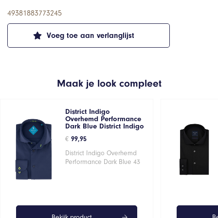
49381883773245
Voeg toe aan verlanglijst
Maak je look compleet
District Indigo
Overhemd Performance
Dark Blue District Indigo
€
99,95
District Indigo Overhemd
Performance Dark Blue 43
Bekijk product
Be