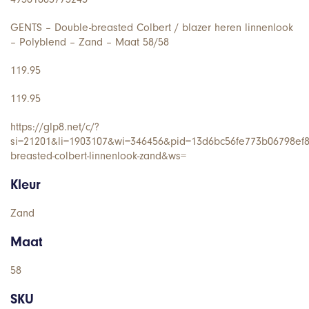
GENTS – Double-breasted Colbert / blazer heren linnenlook
– Polyblend – Zand – Maat 58/58
119.95
119.95
https://glp8.net/c/?
si=21201&li=1903107&wi=346456&pid=13d6bc56fe773b06798ef
breasted-colbert-linnenlook-zand&ws=
Kleur
Zand
Maat
58
SKU