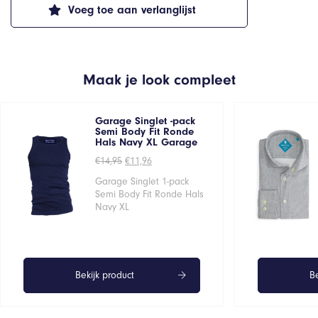
Voeg toe aan verlanglijst
Maak je look compleet
Garage Singlet -pack
Semi Body Fit Ronde
Hals Navy XL Garage
Oorspronkelijke
Huidige
€
14,95
€
11,96
prijs
prijs
was:
is:
Garage Singlet 1-pack
€14,95.
€11,96.
Semi Body Fit Ronde Hals
Navy XL
Bekijk product
Be