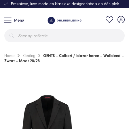
Exclusieve, luxe mode en klassieke designerlabels op één plek
Menu
Producten
zoeken
Home
Kleding
GENTS – Colbert / blazer heren – Wolblend –
Zwart – Maat 28/28