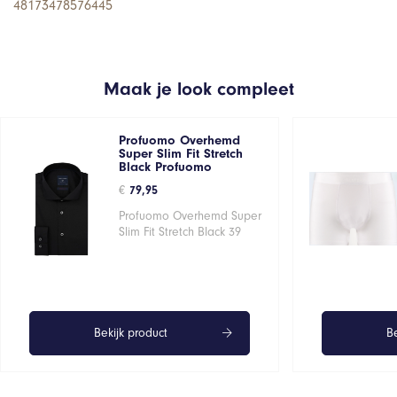
48173478576445
Maak je look compleet
Profuomo Overhemd
Super Slim Fit Stretch
Black Profuomo
€
79,95
Profuomo Overhemd Super
Slim Fit Stretch Black 39
Bekijk product
Be