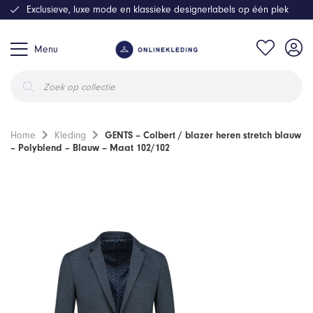
Exclusieve, luxe mode en klassieke designerlabels op één plek
Menu
Producten
zoeken
Home
Kleding
GENTS – Colbert / blazer heren stretch blauw
– Polyblend – Blauw – Maat 102/102