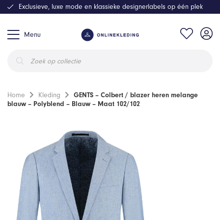
Exclusieve, luxe mode en klassieke designerlabels op één plek
Menu
Producten
zoeken
Home
Kleding
GENTS – Colbert / blazer heren melange
blauw – Polyblend – Blauw – Maat 102/102