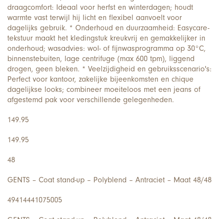
draagcomfort: Ideaal voor herfst en winterdagen; houdt
warmte vast terwijl hij licht en flexibel aanvoelt voor
dagelijks gebruik. * Onderhoud en duurzaamheid: Easycare-
tekstuur maakt het kledingstuk kreukvrij en gemakkelijker in
onderhoud; wasadvies: wol- of fijnwasprogramma op 30°C,
binnenstebuiten, lage centrifuge (max 600 tpm), liggend
drogen, geen bleken. * Veelzijdigheid en gebruiksscenario's:
Perfect voor kantoor, zakelijke bijeenkomsten en chique
dagelijkse looks; combineer moeiteloos met een jeans of
afgestemd pak voor verschillende gelegenheden.
149.95
149.95
48
GENTS – Coat stand-up – Polyblend – Antraciet – Maat 48/48
49414441075005