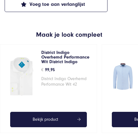
Voeg toe aan verlanglijst
Maak je look compleet
District Indigo
Overhemd Performance
Wit District Indigo
€
99,95
District Indigo Overhemd
Performance Wit 42
Bekijk product
Be