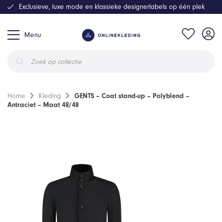
Exclusieve, luxe mode en klassieke designerlabels op één plek
Menu
Producten
zoeken
Home
Kleding
GENTS – Coat stand-up – Polyblend –
Antraciet – Maat 48/48