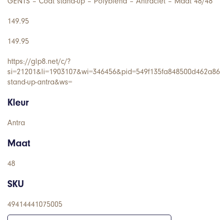
GENTS – Coat stand-up – Polyblend – Antraciet – Maat 48/48
149.95
149.95
https://glp8.net/c/?
si=21201&li=1903107&wi=346456&pid=549f135fa848500d462a86
stand-up-antra&ws=
Kleur
Antra
Maat
48
SKU
49414441075005