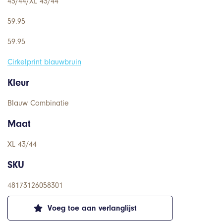
43/44/XL 43/44
59.95
59.95
Cirkelprint blauwbruin
Kleur
Blauw Combinatie
Maat
XL 43/44
SKU
48173126058301
Voeg toe aan verlanglijst