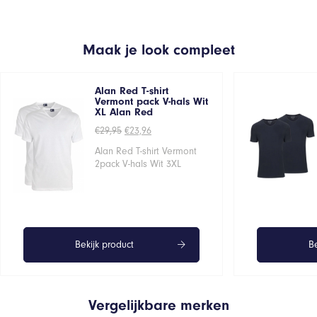
Maak je look compleet
Alan Red T-shirt
Vermont pack V-hals Wit
XL Alan Red
Oorspronkelijke
Huidige
€
29,95
€
23,96
prijs
prijs
was:
is:
Alan Red T-shirt Vermont
€29,95.
€23,96.
2pack V-hals Wit 3XL
Bekijk product
Be
Vergelijkbare merken