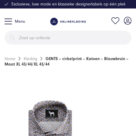
Exclusieve, luxe mode en klassieke designerlabels op één plek
Menu
Producten
zoeken
Home
Kleding
GENTS – cirkelprint – Katoen – Blauwbruin –
Maat XL 43/44/XL 43/44