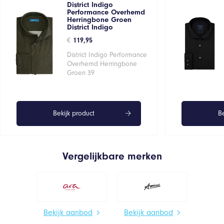
District Indigo
Performance Overhemd
Herringbone Groen
District Indigo
€
119,95
District Indigo Performance
Overhemd Herringbone
Groen 39
Bekijk product
Be
Vergelijkbare merken
Bekijk aanbod
Bekijk aanbod