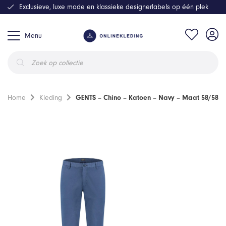
Exclusieve, luxe mode en klassieke designerlabels op één plek
Menu
Producten
zoeken
Home
Kleding
GENTS – Chino – Katoen – Navy – Maat 58/58