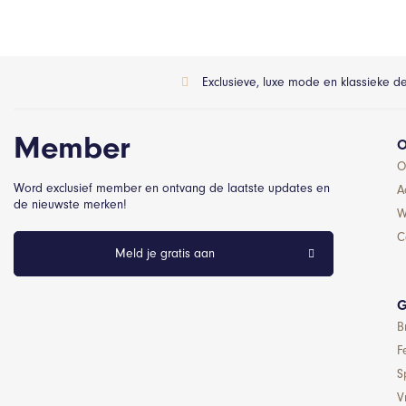
Exclusieve, luxe mode en klassieke d
Member
O
O
Word exclusief member en ontvang de laatste updates en
A
de nieuwste merken!
W
C
Meld je gratis aan
G
B
F
S
Vr