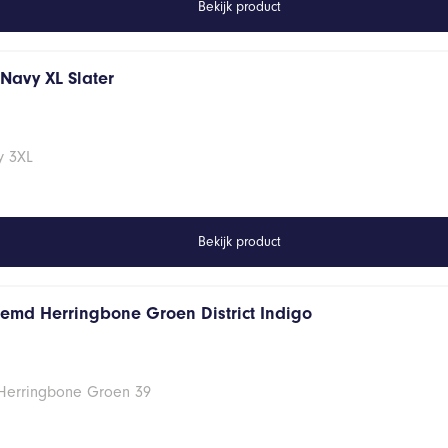
Bekijk product
s Navy XL Slater
vy 3XL
Bekijk product
hemd Herringbone Groen District Indigo
 Herringbone Groen 39