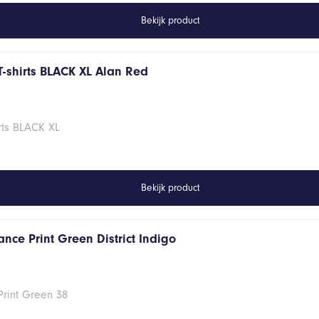
Bekijk product
T-shirts BLACK XL Alan Red
rts BLACK XL
Bekijk product
nce Print Green District Indigo
Print Green 38