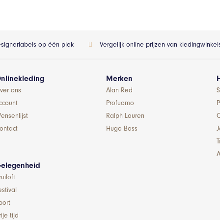
esignerlabels op één plek
Vergelijk online prijzen van kledingwinke
nlinekleding
Merken
ver ons
Alan Red
S
ccount
Profuomo
P
ensenlijst
Ralph Lauren
ontact
Hugo Boss
T
A
elegenheid
ruiloft
estival
port
ije tijd