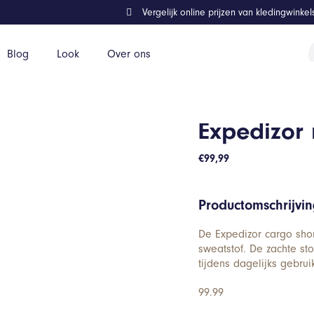
Vergelijk online prijzen van kledingwinke
P
Blog
Look
Over ons
z
Expedizor 
€
99,99
Productomschrijvi
De Expedizor cargo short
sweatstof. De zachte sto
tijdens dagelijks gebrui
99.99