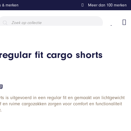
ls & merken
Meer dan 100 merken
roducten
oeken
regular fit cargo shorts
ng
s is uitgevoerd in een regular fit en gemaakt van lichtgewicht
f en ruime cargozakken zorgen voor comfort en functionaliteit
k.