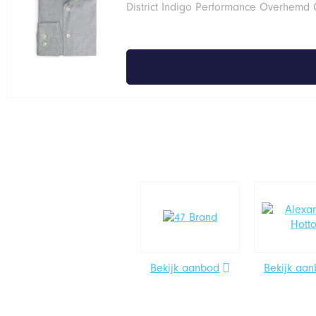
District Indigo Performance Overhemd
Bekijk aanbod
Bekijk aa