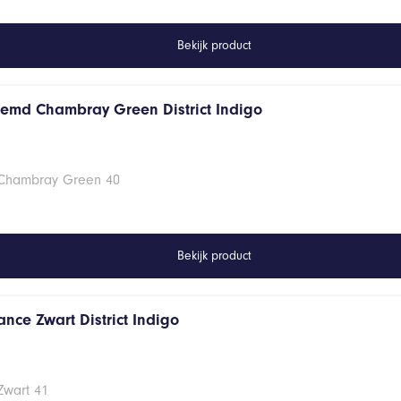
Bekijk product
hemd Chambray Green District Indigo
 Chambray Green 40
Bekijk product
nce Zwart District Indigo
Zwart 41