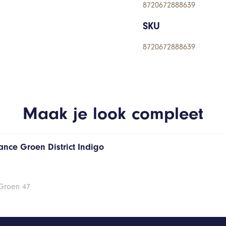
8720672888639
SKU
8720672888639
Maak je look compleet
ance Groen District Indigo
 Groen 47