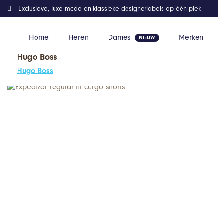
Exclusieve, luxe mode en klassieke designerlabels op één plek
Home
Heren
Dames
Merken
Hugo Boss
Home
Kleding
Expedizor regular fit cargo shorts
Hugo Boss