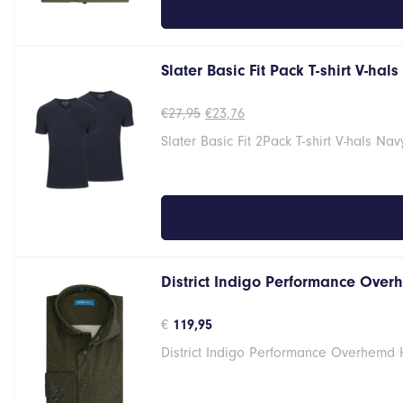
Slater Basic Fit Pack T-shirt V-hal
Oorspronkelijke
Huidige
€
27,95
€
23,76
prijs
prijs
Slater Basic Fit 2Pack T-shirt V-hals Na
was:
is:
€27,95.
€23,76.
District Indigo Performance Over
€
119,95
District Indigo Performance Overhemd