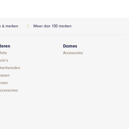
ls & merken
Meer dan 100 merken
Heren
Dames
hirts
Accessoires
olo’s
Overhemden
Jassen
ruien
ccessoires