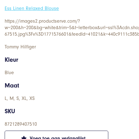
Ess Linen Relaxed Blouse
https://images2.productserve.com/?
w=200&h=200&bg=white&trim=5&t=letterbox&url=ssl%3Acdn.shop
67515.jpg%3Fv%3D1771576601&feedId=41021&k=440c9111c38
Tommy Hilfiger
Kleur
Blue
Maat
L, M, S, XL, XS
SKU
8721289407510
Voeg toe aan verlanglijst