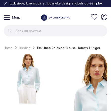
Exclusieve, luxe mode en klassieke designerlabels op één plek
Menu
Producten
zoeken
Home
Kleding
Ess Linen Relaxed Blouse, Tommy Hilfiger