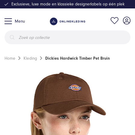
Exclusieve, luxe mode en klassieke designerlabels op één plek
Menu
Producten
zoeken
Home
Kleding
Dickies Hardwick Timber Pet Bruin