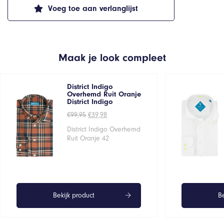
Voeg toe aan verlanglijst
Maak je look compleet
District Indigo
Overhemd Ruit Oranje
District Indigo
Oorspronkelijke
Huidige
€
99,95
€
39,98
prijs
prijs
was:
is:
District Indigo Overhemd
€99,95.
€39,98.
Ruit Oranje 42
Bekijk product
Be