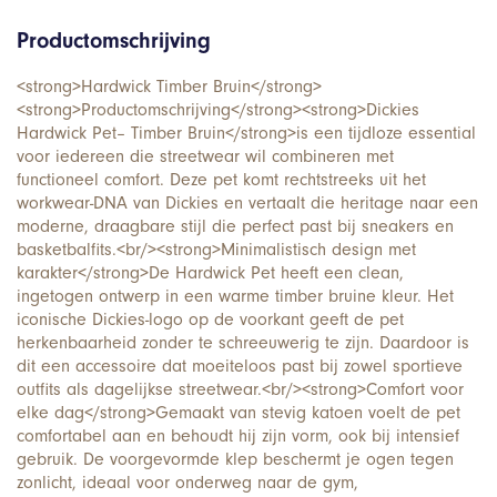
Productomschrijving
<strong>Hardwick Timber Bruin</strong>
<strong>Productomschrijving</strong><strong>Dickies
Hardwick Pet– Timber Bruin</strong>is een tijdloze essential
voor iedereen die streetwear wil combineren met
functioneel comfort. Deze pet komt rechtstreeks uit het
workwear-DNA van Dickies en vertaalt die heritage naar een
moderne, draagbare stijl die perfect past bij sneakers en
basketbalfits.<br/><strong>Minimalistisch design met
karakter</strong>De Hardwick Pet heeft een clean,
ingetogen ontwerp in een warme timber bruine kleur. Het
iconische Dickies-logo op de voorkant geeft de pet
herkenbaarheid zonder te schreeuwerig te zijn. Daardoor is
dit een accessoire dat moeiteloos past bij zowel sportieve
outfits als dagelijkse streetwear.<br/><strong>Comfort voor
elke dag</strong>Gemaakt van stevig katoen voelt de pet
comfortabel aan en behoudt hij zijn vorm, ook bij intensief
gebruik. De voorgevormde klep beschermt je ogen tegen
zonlicht, ideaal voor onderweg naar de gym,