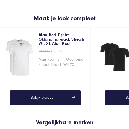
Maak je look compleet
Alan Red T-shirt
Oklahoma -pack Stretch
Wit XL Alan Red
Oorspronkelijke
Huidige
€
46,95
€
37,56
prijs
prijs
was:
is:
Alan Red T-shirt Oklahoma
€46,95.
€37,56.
2-pack Stretch Wit 2XL
Bekijk product
Be
Vergelijkbare merken