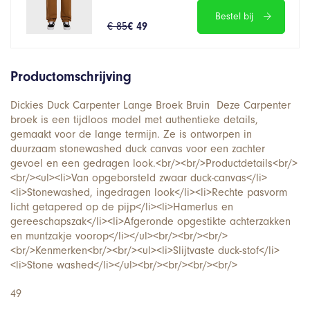
Bestel bij
€ 85
€ 49
Productomschrijving
Dickies Duck Carpenter Lange Broek Bruin Deze Carpenter
broek is een tijdloos model met authentieke details,
gemaakt voor de lange termijn. Ze is ontworpen in
duurzaam stonewashed duck canvas voor een zachter
gevoel en een gedragen look.<br/><br/>Productdetails<br/>
<br/><ul><li>Van opgeborsteld zwaar duck-canvas</li>
<li>Stonewashed, ingedragen look</li><li>Rechte pasvorm
licht getapered op de pijp</li><li>Hamerlus en
gereeschapszak</li><li>Afgeronde opgestikte achterzakken
en muntzakje voorop</li></ul><br/><br/><br/>
<br/>Kenmerken<br/><br/><ul><li>Slijtvaste duck-stof</li>
<li>Stone washed</li></ul><br/><br/><br/><br/>
49