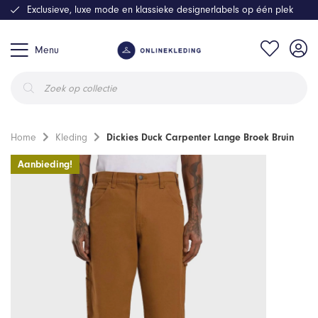
Exclusieve, luxe mode en klassieke designerlabels op één plek
Menu
Producten
zoeken
Home
Kleding
Dickies Duck Carpenter Lange Broek Bruin
Aanbieding!