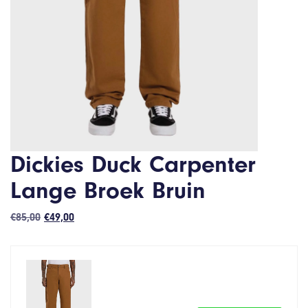
Dickies Duck Carpenter
Lange Broek Bruin
Oorspronkelijke
Huidige
€
85,00
€
49,00
prijs
prijs
was:
is:
€85,00.
€49,00.