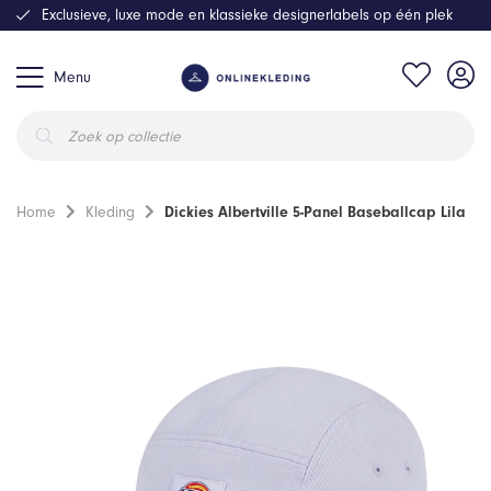
Exclusieve, luxe mode en klassieke designerlabels op één plek
Menu
Producten
zoeken
Home
Kleding
Dickies Albertville 5-Panel Baseballcap Lila