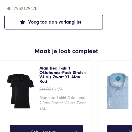
44047932129470
Voeg toe aan verlanglijst
Maak je look compleet
Alan Red T-shirt
Oklahoma -Pack Stretch
V-Hals Zwart XL Alan
Red
Oorspronkelijke
Huidige
€
46,95
€
37,56
prijs
prijs
was:
is:
Alan Red T-shirt Oklahoma
€46,95.
€37,56.
2-Pack Stretch V-Hals Zwart
2XL