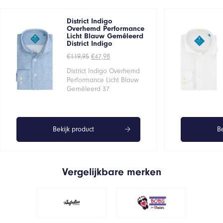
District Indigo
Overhemd Performance
Licht Blauw Gemêleerd
District Indigo
Oorspronkelijke
Huidige
€
119,95
€
47,98
prijs
prijs
was:
is:
District Indigo Overhemd
€119,95.
€47,98.
Performance Licht Blauw
Gemêleerd 37
Bekijk product
Be
Vergelijkbare merken