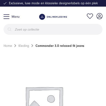
Exclusieve, luxe mode en klassieke designerlabels op één plek
Menu
Producten
zoeken
Home
Kleding
Commander 3.0 relaxed fit jeans