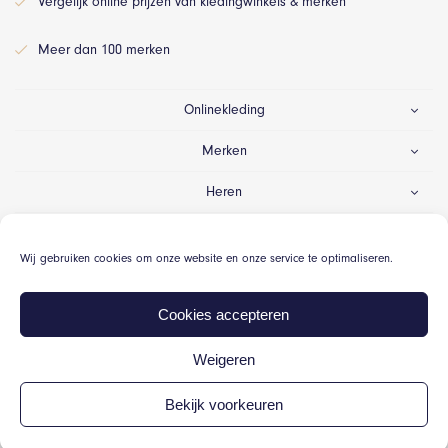
Vergelijk online prijzen van kledingwinkels & merken
Meer dan 100 merken
Onlinekleding
Merken
Heren
Dames
Wij gebruiken cookies om onze website en onze service te optimaliseren.
Gelegenheid
Cookies accepteren
Weigeren
© Onlinekleding.nl 2026
Bekijk voorkeuren
Algemene voorwaarden
Cookiebeleid