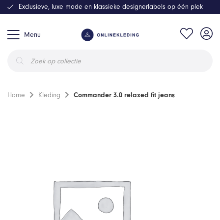
Exclusieve, luxe mode en klassieke designerlabels op één plek
Menu
Producten
zoeken
Home
Kleding
Commander 3.0 relaxed fit jeans