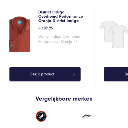
District Indigo
Overhemd Performance
Oranje District Indigo
€
109,95
District Indigo Overhemd
Performance Oranje 42
Bekijk product
Be
Vergelijkbare merken