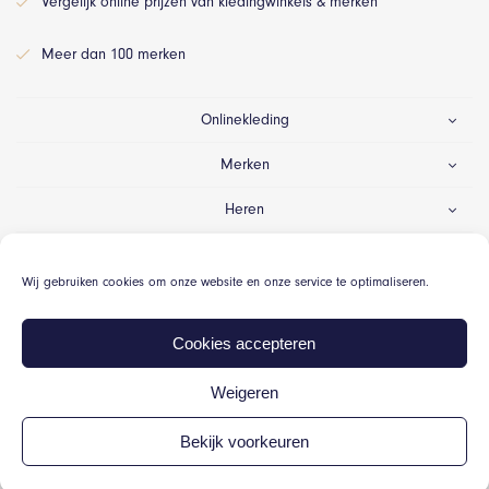
Vergelijk online prijzen van kledingwinkels & merken
Meer dan 100 merken
Onlinekleding
Merken
Heren
Dames
Wij gebruiken cookies om onze website en onze service te optimaliseren.
Gelegenheid
Cookies accepteren
Weigeren
© Onlinekleding.nl 2026
Bekijk voorkeuren
Algemene voorwaarden
Cookiebeleid