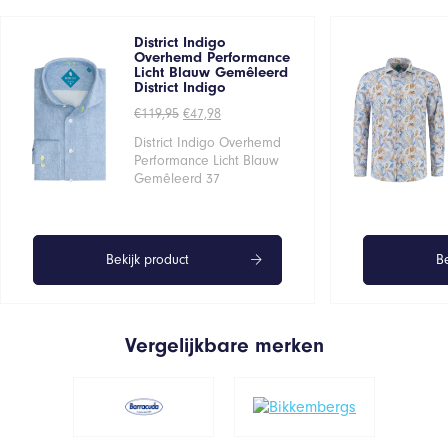
District Indigo
Overhemd Performance
Licht Blauw Gemêleerd
District Indigo
Oorspronkelijke
Huidige
€
119,95
€
47,98
prijs
prijs
was:
is:
District Indigo Overhemd
€119,95.
€47,98.
Performance Licht Blauw
Gemêleerd 37
Bekijk product
Be
Vergelijkbare merken