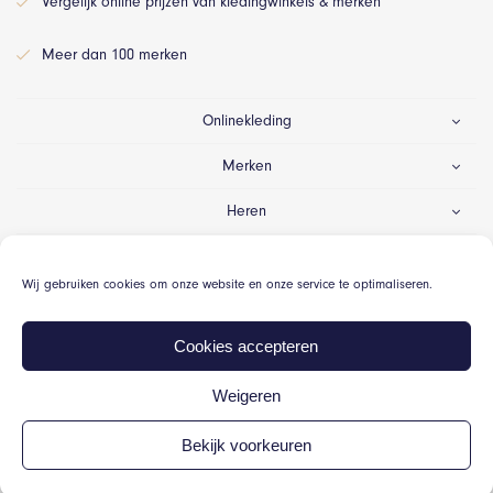
Vergelijk online prijzen van kledingwinkels & merken
Meer dan 100 merken
Onlinekleding
Merken
Heren
Dames
Wij gebruiken cookies om onze website en onze service te optimaliseren.
Gelegenheid
Cookies accepteren
Weigeren
© Onlinekleding.nl 2026
Bekijk voorkeuren
Algemene voorwaarden
Cookiebeleid