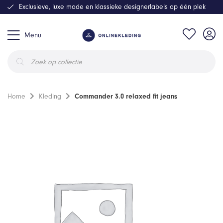
Exclusieve, luxe mode en klassieke designerlabels op één plek
Menu
Producten
zoeken
Home
Kleding
Commander 3.0 relaxed fit jeans