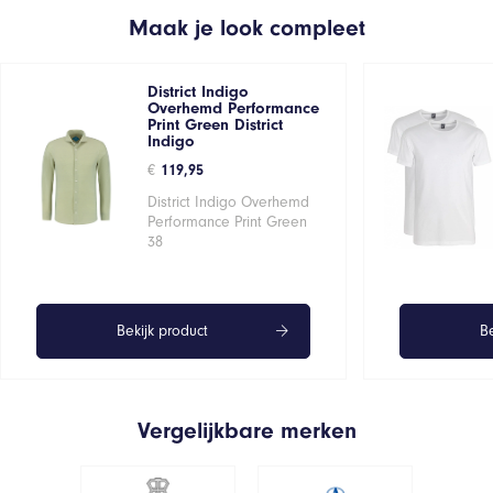
Maak je look compleet
District Indigo
Overhemd Performance
Print Green District
Indigo
€
119,95
District Indigo Overhemd
Performance Print Green
38
Bekijk product
Be
Vergelijkbare merken