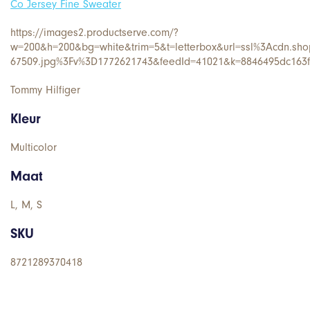
Co Jersey Fine Sweater
https://images2.productserve.com/?
w=200&h=200&bg=white&trim=5&t=letterbox&url=ssl%3Acdn.shop
67509.jpg%3Fv%3D1772621743&feedId=41021&k=8846495dc163
Tommy Hilfiger
Kleur
Multicolor
Maat
L, M, S
SKU
8721289370418