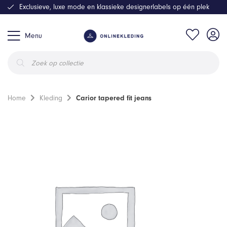
Exclusieve, luxe mode en klassieke designerlabels op één plek
Menu
Producten
zoeken
Home
Kleding
Carior tapered fit jeans