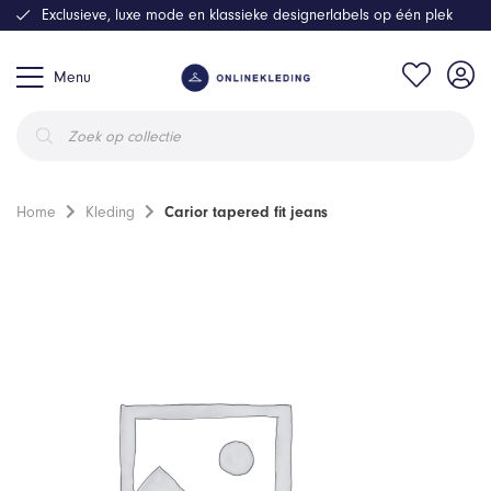
Exclusieve, luxe mode en klassieke designerlabels op één plek
Menu
Producten
zoeken
Home
Kleding
Carior tapered fit jeans