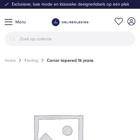
Exclusieve, luxe mode en klassieke designerlabels op één plek
Menu
Producten
zoeken
Home
Kleding
Carior tapered fit jeans