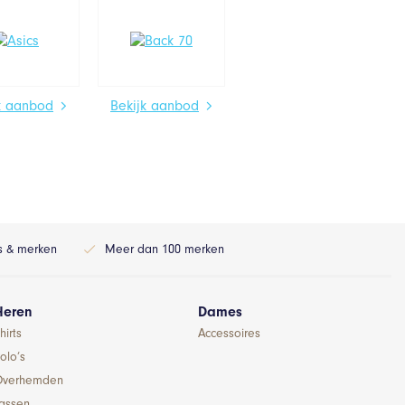
k aanbod
Bekijk aanbod
ls & merken
Meer dan 100 merken
Heren
Dames
hirts
Accessoires
olo’s
Overhemden
Jassen