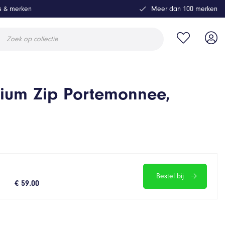
ls & merken
Meer dan 100 merken
ucten
en
ium Zip Portemonnee,
Bestel bij
€ 59.00