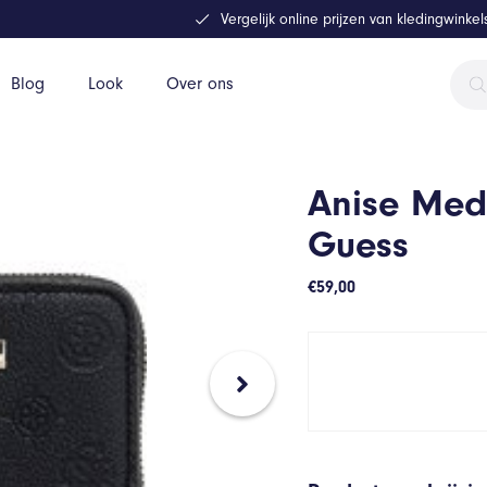
Vergelijk online prijzen van kledingwinke
Prod
Blog
Look
Over ons
zoek
Anise Med
Guess
€
59,00