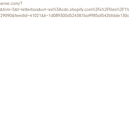
serve.com/?
trim=5&t=letterbox&url=ssl%3Acdn.shopify.com%2Fs%2Ffiles%2F
529090&feedId=41021&k=1d089300d524387ba9985af542bfdde130