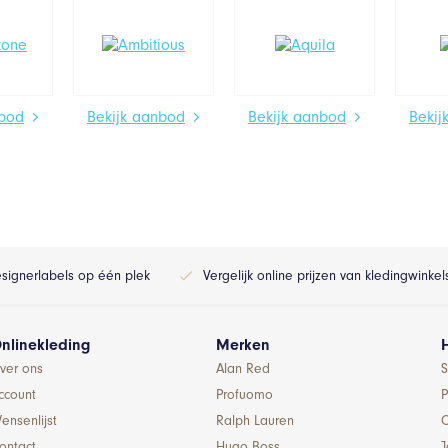
nbod
Bekijk aanbod
Bekijk aanbod
Bekij
esignerlabels op één plek
Vergelijk online prijzen van kledingwinke
nlinekleding
Merken
ver ons
Alan Red
S
ccount
Profuomo
P
ensenlijst
Ralph Lauren
ontact
Hugo Boss