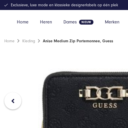
Exclusieve, luxe mode en klassieke designerlabels op één plek
Home
Heren
Dames
Merken
Home
Kleding
Anise Medium Zip Portemonnee, Guess