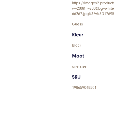
https://images2.product
w=200&h=200&bg=white&
66267.jpg%3Fv%3D1769
Guess
Kleur
Black
Maat
one size
SKU
198659048501