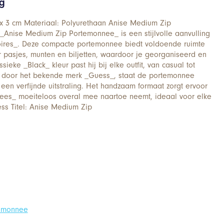
ng
 x 3 cm Materiaal: Polyurethaan Anise Medium Zip
_Anise Medium Zip Portemonnee_ is een stijlvolle aanvulling
soires_. Deze compacte portemonnee biedt voldoende ruimte
 pasjes, munten en biljetten, waardoor je georganiseerd en
klassieke _Black_ kleur past hij bij elke outfit, van casual tot
 door het bekende merk _Guess_, staat de portemonnee
 een verfijnde uitstraling. Het handzaam formaat zorgt ervoor
ees_ moeiteloos overal mee naartoe neemt, ideaal voor elke
ss Titel: Anise Medium Zip
temonnee