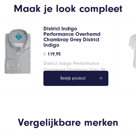
Maak je look compleet
District Indigo
Performance Overhemd
Chambray Grey District
Indigo
€
119,95
District Indigo Performance
Overhemd Chambray Grey 38
Bekijk product
Vergelijkbare merken