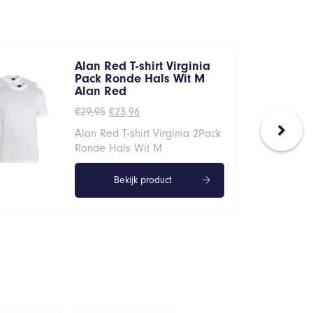
Alan Red T-shirt Virginia
Pack Ronde Hals Wit M
Alan Red
Oorspronkelijke
Huidige
€
29,95
€
23,96
prijs
prijs
Alan Red T-shirt Virginia 2Pack
was:
is:
€29,95.
€23,96.
Ronde Hals Wit M
Bekijk product