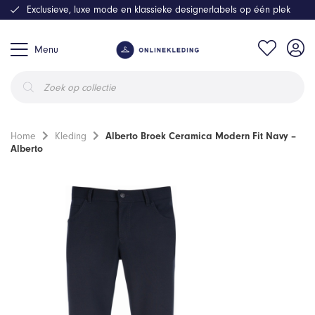
Exclusieve, luxe mode en klassieke designerlabels op één plek
Menu
Producten
zoeken
Home
Kleding
Alberto Broek Ceramica Modern Fit Navy –
Alberto