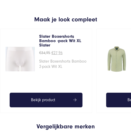
Maak je look compleet
Slater Boxershorts
Bamboo -pack Wit XL
Slater
Oorspronkelijke
Huidige
€
34,95
€
27,96
prijs
prijs
was:
is:
Slater Boxershorts Bamboo
€34,95.
€27,96.
2-pack Wit XL
Bekijk product
Be
Vergelijkbare merken