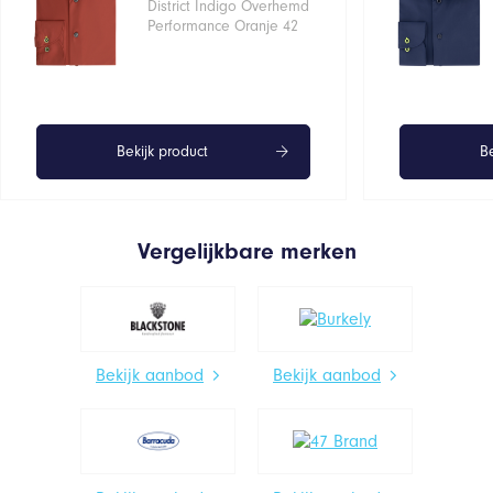
District Indigo Overhemd
Performance Oranje 42
Bekijk product
Be
Vergelijkbare merken
Bekijk aanbod
Bekijk aanbod