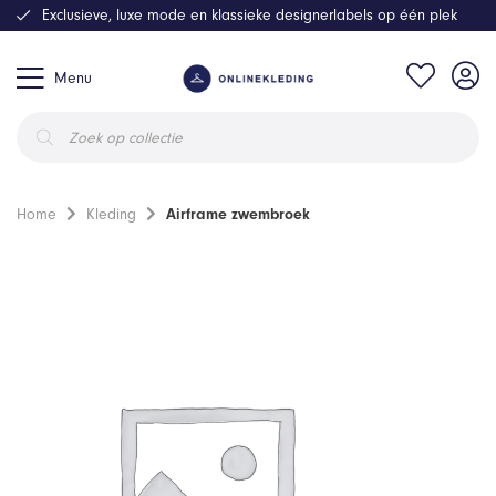
Exclusieve, luxe mode en klassieke designerlabels op één plek
Menu
Producten
zoeken
Home
Kleding
Airframe zwembroek