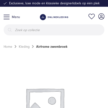
Exclusieve, luxe mode en klassieke designerlabels op één plek
Menu
Producten
zoeken
Home
Kleding
Airframe zwembroek