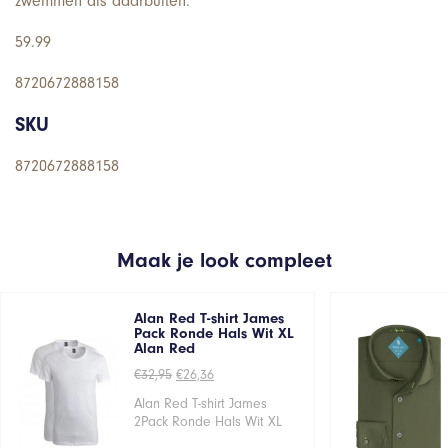
zwemmen als daarbuiten.
59.99
8720672888158
SKU
8720672888158
Maak je look compleet
Alan Red T-shirt James
Pack Ronde Hals Wit XL
Alan Red
Oorspronkelijke
Huidige
€
32,95
€
26,36
prijs
prijs
was:
is:
Alan Red T-shirt James
€32,95.
€26,36.
2Pack Ronde Hals Wit XL