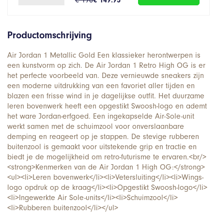
Productomschrijving
Air Jordan 1 Metallic Gold Een klassieker herontwerpen is
een kunstvorm op zich. De Air Jordan 1 Retro High OG is er
het perfecte voorbeeld van. Deze vernieuwde sneakers zijn
een moderne uitdrukking van een favoriet aller tijden en
blazen een frisse wind in je dagelijkse outfit. Het duurzame
leren bovenwerk heeft een opgestikt Swoosh-logo en ademt
het ware Jordan-erfgoed. Een ingekapselde Air-Sole-unit
werkt samen met de schuimzool voor onverslaanbare
demping en reageert op je stappen. De stevige rubberen
buitenzool is gemaakt voor uitstekende grip en tractie en
biedt je de mogelijkheid om retro-futurisme te ervaren.<br/>
<strong>Kenmerken van de Air Jordan 1 High OG:</strong>
<ul><li>Leren bovenwerk</li><li>Vetersluiting</li><li>Wings-
logo opdruk op de kraag</li><li>Opgestikt Swoosh-logo</li>
<li>Ingewerkte Air Sole-units</li><li>Schuimzool</li>
<li>Rubberen buitenzool</li></ul>