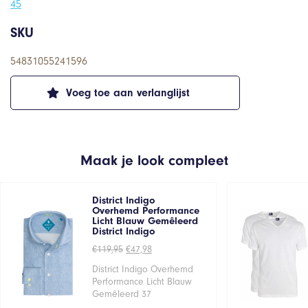
45
SKU
54831055241596
Voeg toe aan verlanglijst
Maak je look compleet
District Indigo
Overhemd Performance
Licht Blauw Gemêleerd
District Indigo
Oorspronkelijke
Huidige
€
119,95
€
47,98
prijs
prijs
was:
is:
District Indigo Overhemd
€119,95.
€47,98.
Performance Licht Blauw
Gemêleerd 37