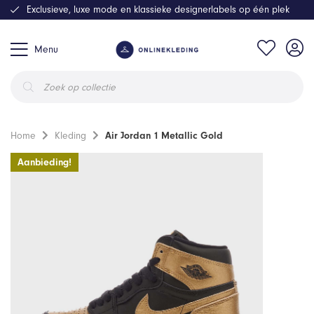
Exclusieve, luxe mode en klassieke designerlabels op één plek
Menu
Producten
zoeken
Home
Kleding
Air Jordan 1 Metallic Gold
Aanbieding!