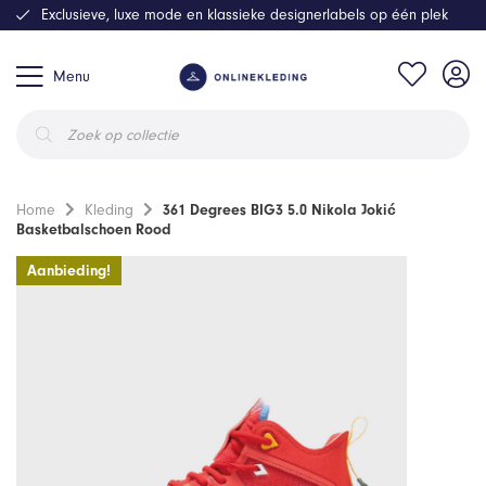
Exclusieve, luxe mode en klassieke designerlabels op één plek
Menu
Producten
zoeken
Home
Kleding
361 Degrees BIG3 5.0 Nikola Jokić
Basketbalschoen Rood
Aanbieding!