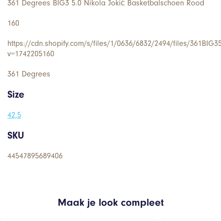
361 Degrees BIG3 5.0 Nikola Jokić Basketbalschoen Rood
160
https://cdn.shopify.com/s/files/1/0636/6832/2494/files/361BIG
v=1742205160
361 Degrees
Size
42,5
SKU
44547895689406
Maak je look compleet