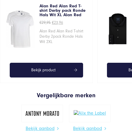
Alan Red Alan Red T-
shirt Derby pack Ronde
Hals Wit XL Alan Red
Oorspronkelijke
Huidige
€
29,95
€
23,96
prijs
prijs
was:
is:
Alan Red Alan Red T-shirt
€29,95.
€23,96.
Derby 2pack Ronde Hals
Wit 2XL
Bekijk product
Be
Vergelijkbare merken
Bekijk aanbod
Bekijk aanbod