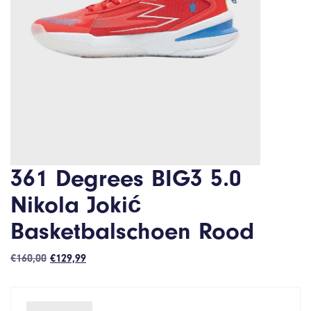
361 Degrees BIG3 5.0
Nikola Jokić
Basketbalschoen Rood
Oorspronkelijke
Huidige
€
160,00
€
129,99
prijs
prijs
was:
is:
€160,00.
€129,99.