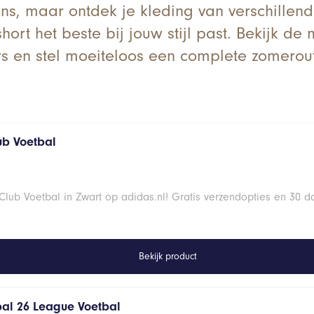
 ons, maar ontdek je kleding van verschillen
hort het beste bij jouw stijl past. Bekijk d
rs en stel moeiteloos een complete zomerout
ub Voetbal
lub Voetbal in Zwart op adidas.nl! Gratis verzendopties en 30 d
Bekijk product
al 26 League Voetbal