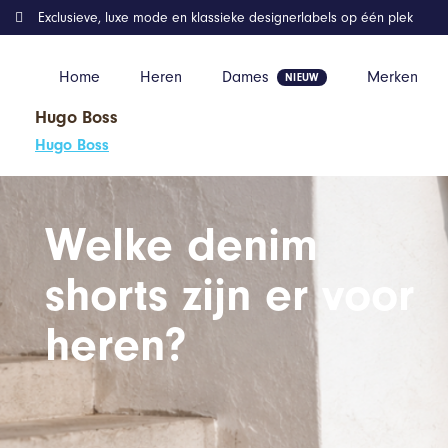
Exclusieve, luxe mode en klassieke designerlabels op één plek
Home
Heren
Dames
Merken
Hugo Boss
Home
Inspiratie
Welke denim shorts zijn er voor heren?
Hugo Boss
Welke denim
shorts zijn er voor
heren?