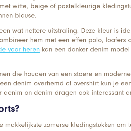
met witte, beige of pastelkleurige kledingst
innen blouse.
en wat nettere uitstraling. Deze kleur is i
ombineer hem met een effen polo, loafers of 
de voor heren
kan een donker denim model s
nnen die houden van een stoere en moderne 
 een denim overhemd of overshirt kun je een 
r denim on denim dragen ook interessant om
orts?
de makkelijkste zomerse kledingstukken om 