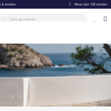
ls & merken
Meer dan 100 merken
roducten
oeken