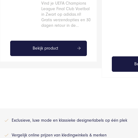
Vind je UEFA Champions
League Final Club Voetbal
in Zwart op adidas.nl!
Gratis verzendopties en 30
dagen retour in de…
Bekijk product
Be
Exclusieve, luxe mode en klassieke designerlabels op één plek
Vergelijk online prijzen van kledingwinkels & merken