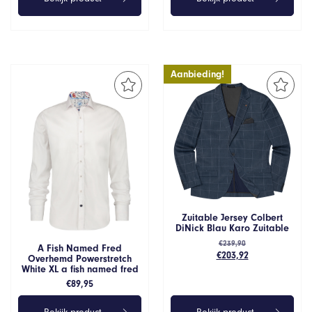
Aanbieding!
Zuitable Jersey Colbert
DiNick Blau Karo Zuitable
€
239,90
A Fish Named Fred
Oorspronkelijke
Huidige
€
203,92
Overhemd Powerstretch
prijs
prijs
White XL a fish named fred
was:
is:
€
89,95
€239,90.
€203,92.