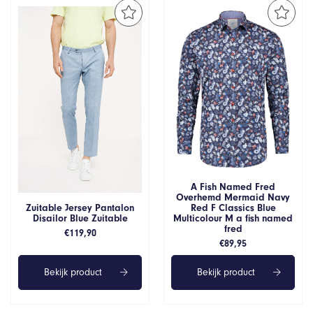
A Fish Named Fred
Overhemd Mermaid Navy
Red F Classics Blue
Zuitable Jersey Pantalon
Multicolour M a fish named
Disailor Blue Zuitable
fred
€
119,90
€
89,95
Bekijk product
Bekijk product