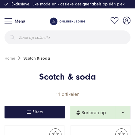
Exclusieve, luxe mode en klassieke designerlabels op één plek
Menu
Producten
zoeken
Home
Scotch & soda
Scotch & soda
11 artikelen
Filters
Sorteren op 
nieuwste