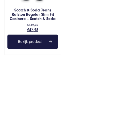
Scotch & Soda Jeans
Ralston Regular Slim Fit
Casinero – Scotch & Soda
€
119,95
Oorspronkelijke
Huidige
€
47,98
prijs
prijs
was:
is:
Bekijk product
€119,95.
€47,98.