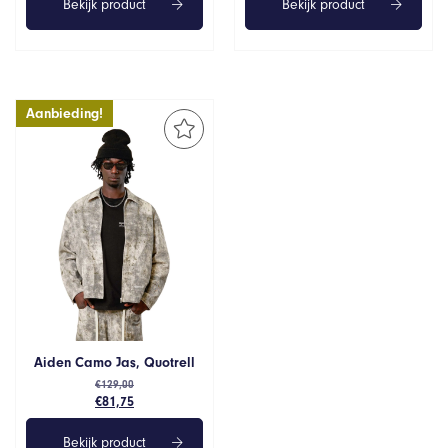
Bekijk product
Bekijk product
Aanbieding!
Aiden Camo Jas, Quotrell
€
129,00
Oorspronkelijke
Huidige
€
81,75
prijs
prijs
was:
is:
Bekijk product