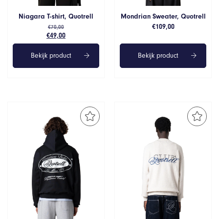
Niagara T-shirt, Quotrell
Mondrian Sweater, Quotrell
€
109,00
€
70,00
Oorspronkelijke
Huidige
€
49,00
prijs
prijs
was:
is:
Bekijk product
Bekijk product
€70,00.
€49,00.