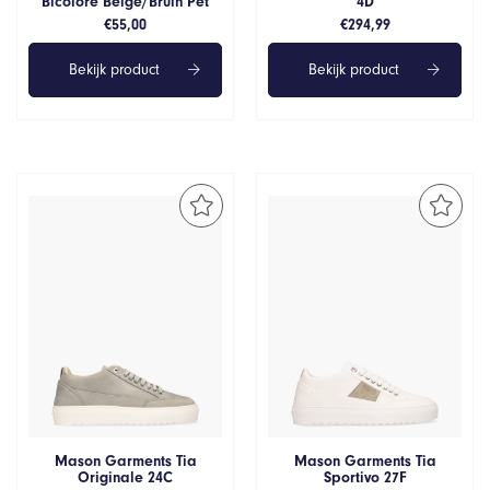
Bicolore Beige/Bruin Pet
4D
€
55,00
€
294,99
Bekijk product
Bekijk product
Mason Garments Tia
Mason Garments Tia
Originale 24C
Sportivo 27F