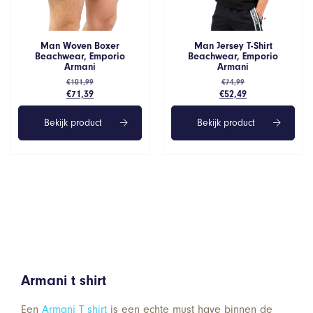
Man Jersey T-Shirt
Man Woven Boxer
Beachwear, Emporio
Beachwear, Emporio
Armani
Armani
€
74,99
€
101,99
Oorspronkelijke
Huidige
Oorspronkelijke
Huidige
€
52,49
€
71,39
prijs
prijs
prijs
prijs
was:
is:
was:
is:
Bekijk product
Bekijk product
€74,99.
€52,49.
€101,99.
€71,39.
Armani t shirt
Een
Armani T shirt
is een echte must have binnen de