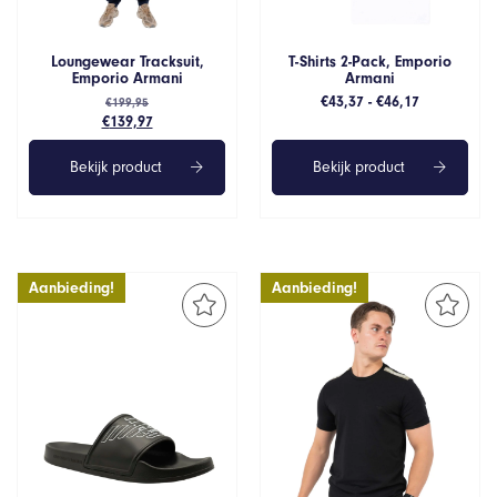
Loungewear Tracksuit,
T-Shirts 2-Pack, Emporio
Emporio Armani
Armani
Prijsklasse:
€
43,37
-
€
46,17
€
199,95
Oorspronkelijke
Huidige
€43,37
€
139,97
prijs
prijs
tot
was:
is:
€46,17
Bekijk product
Bekijk product
€199,95.
€139,97.
Aanbieding!
Aanbieding!