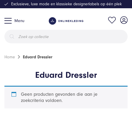
Exclusieve, luxe mode en klassieke designerlabels op één plek
Menu
Producten
zoeken
Home
Eduard Dressler
Eduard Dressler
Geen producten gevonden die aan je
zoekcriteria voldoen.