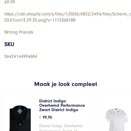
69.99
https://cdn.shopify.com/s/files/1/0636/6832/2494/files/Scherm_
03-01om13.29.35.png?v=1772368188
Wrong Friends
SKU
56424144994684
Maak je look compleet
District Indigo
Overhemd Performance
Zwart District Indigo
€
99,95
District Indigo Overhemd