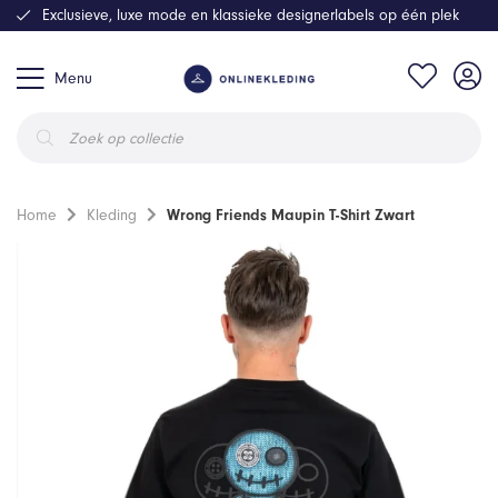
Exclusieve, luxe mode en klassieke designerlabels op één plek
Menu
Producten
zoeken
Home
Kleding
Wrong Friends Maupin T-Shirt Zwart