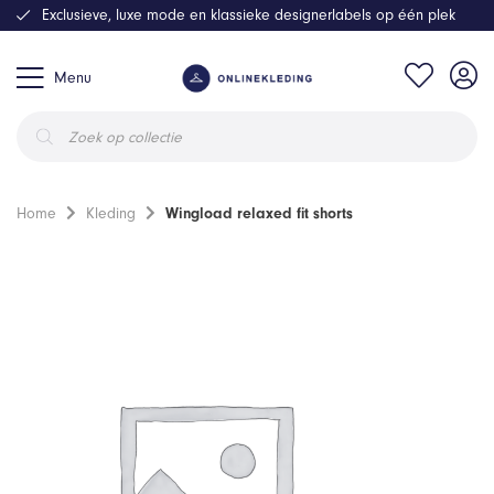
Exclusieve, luxe mode en klassieke designerlabels op één plek
Menu
Producten
zoeken
Home
Kleding
Wingload relaxed fit shorts